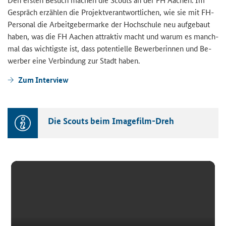
Ge­spräch er­zäh­len die Pro­jekt­ver­ant­wort­li­chen, wie sie mit FH-​
Personal die Ar­beit­ge­ber­mar­ke der Hoch­schu­le neu auf­ge­baut
haben, was die FH Aa­chen at­trak­tiv macht und warum es manch­
mal das wich­tigs­te ist, dass po­ten­ti­el­le Be­wer­be­rin­nen und Be­
wer­ber eine Ver­bin­dung zur Stadt haben.
Zum In­ter­view
Die Scouts beim Imagefilm-​Dreh