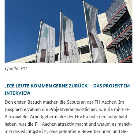
Quel­le: PtJ
„DIE LEUTE KOM­MEN GERNE ZU­RÜCK“ - DAS PRO­JEKT IM
IN­TER­VIEW
Den ers­ten Be­such ma­chen die Scouts an der FH Aa­chen. Im
Ge­spräch er­zäh­len die Pro­jekt­ver­ant­wort­li­chen, wie sie mit FH-​
Personal die Ar­beit­ge­ber­mar­ke der Hoch­schu­le neu auf­ge­baut
haben, was die FH Aa­chen at­trak­tiv macht und warum es manch­
mal das wich­tigs­te ist, dass po­ten­ti­el­le Be­wer­be­rin­nen und Be­