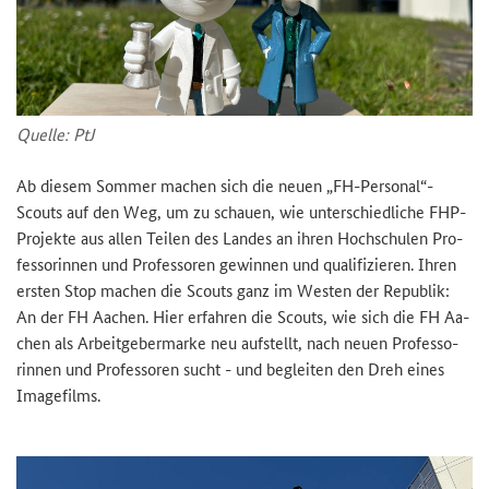
Quel­le: PtJ
Ab die­sem Som­mer ma­chen sich die neuen „FH-​Personal“-​
Scouts auf den Weg, um zu schau­en, wie un­ter­schied­li­che FHP-​
Projekte aus allen Tei­len des Lan­des an ihren Hoch­schu­len Pro­
fes­so­rin­nen und Pro­fes­so­ren ge­win­nen und qua­li­fi­zie­ren. Ihren
ers­ten Stop ma­chen die Scouts ganz im Wes­ten der Re­pu­blik:
An der FH Aa­chen. Hier er­fah­ren die Scouts, wie sich die FH Aa­
chen als Ar­beit­ge­ber­mar­ke neu auf­stellt, nach neuen Pro­fes­so­
rin­nen und Pro­fes­so­ren sucht - und be­glei­ten den Dreh eines
Image­films.