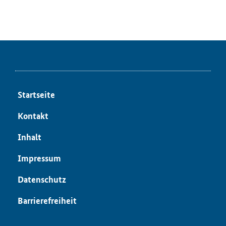
Start­sei­te
Kon­takt
In­halt
Im­pres­sum
Da­ten­schutz
Bar­rie­re­frei­heit