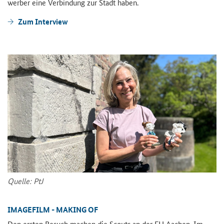
wer­ber eine Ver­bin­dung zur Stadt haben.
Zum In­ter­view
Quel­le: PtJ
IMAGE­FILM - MA­KING OF
Den ers­ten Be­such ma­chen die Scouts an der FH Aa­chen. Im