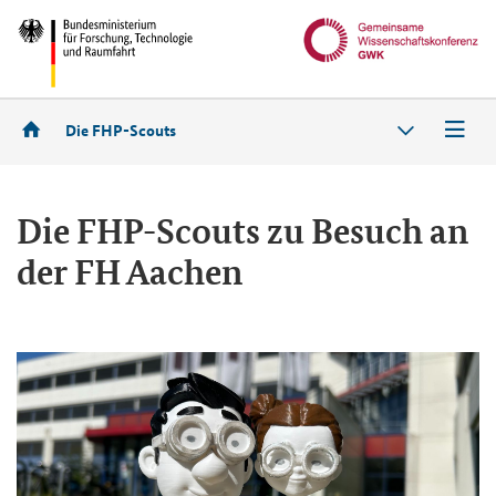
Die FHP-Scouts
Die FHP-​Scouts zu Be­such an
der FH Aa­chen