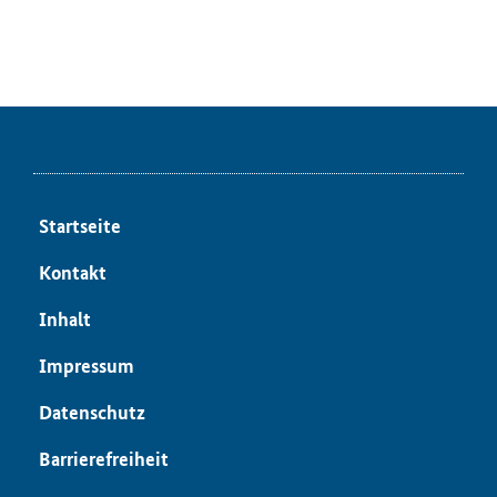
Start­sei­te
Kon­takt
In­halt
Im­pres­sum
Da­ten­schutz
Bar­rie­re­frei­heit