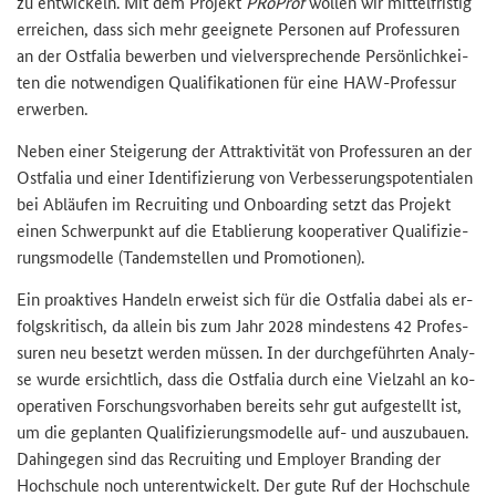
zu ent­wi­ckeln. Mit dem Pro­jekt
PRo­Prof
wol­len wir mit­tel­fris­tig
er­rei­chen, dass sich mehr ge­eig­ne­te Per­so­nen auf Pro­fes­su­ren
an der Ost­fa­lia be­wer­ben und viel­ver­spre­chen­de Per­sön­lich­kei­
ten die not­wen­di­gen Qua­li­fi­ka­tio­nen für eine HAW-​Professur
er­wer­ben.
Neben einer Stei­ge­rung der At­trak­ti­vi­tät von Pro­fes­su­ren an der
Ost­fa­lia und einer Iden­ti­fi­zie­rung von Ver­bes­se­rungs­po­ten­tia­len
bei Ab­läu­fen im Re­crui­ting und On­boar­ding setzt das Pro­jekt
einen Schwer­punkt auf die Eta­blie­rung ko­ope­ra­ti­ver Qua­li­fi­zie­
rungs­mo­del­le (Tan­dem­stel­len und Pro­mo­tio­nen).
Ein pro­ak­ti­ves Han­deln er­weist sich für die Ost­fa­lia dabei als er­
folgs­kri­tisch, da al­lein bis zum Jahr 2028 min­des­tens 42 Pro­fes­
su­ren neu be­setzt wer­den müs­sen. In der durch­ge­führ­ten Ana­ly­
se wurde er­sicht­lich, dass die Ost­fa­lia durch eine Viel­zahl an ko­
ope­ra­ti­ven For­schungs­vor­ha­ben be­reits sehr gut auf­ge­stellt ist,
um die ge­plan­ten Qua­li­fi­zie­rungs­mo­del­le auf- und aus­zu­bau­en.
Da­hin­ge­gen sind das Re­crui­ting und Em­ploy­er Bran­ding der
Hoch­schu­le noch un­ter­ent­wi­ckelt. Der gute Ruf der Hoch­schu­le