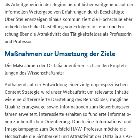
als Ar­beit­ge­be­rin in der Re­gi­on be­ruht bis­her weit­ge­hend auf der
in­for­mel­len Wei­ter­ga­be von Er­fah­run­gen durch Be­schäf­tig­te.
Über Stel­len­an­zei­gen hin­aus kom­mu­ni­ziert die Hoch­schu­le eher
in­di­rekt durch die Dar­stel­lung von Er­fol­gen in Lehre und For­
schung über die At­trak­ti­vi­tät des Tä­tig­keits­fel­des als Pro­fes­so­rin
und Pro­fes­sor.
Maß­nah­men zur Um­set­zung der Ziele
Die Maß­nah­men der Ost­fa­lia ori­en­tie­ren sich an den Emp­feh­
lun­gen des Wis­sen­schafts­rats:
Auf­bau­end auf der Ent­wick­lung einer ziel­grup­pen­spe­zi­fi­schen
Con­tent Stra­te­gie wird unser Web­auf­tritt um re­le­van­te In­hal­te
wie eine dif­fe­ren­zier­te Dar­stel­lung des Be­rufs­bil­des, mög­li­che
Qua­li­fi­zie­rungs­we­ge sowie In­for­ma­tio­nen zum Be­wer­bungs­ver­
fah­ren er­wei­tert. In­ter­es­sier­te er­hal­ten so fun­dier­te In­for­ma­tio­
nen zur be­ruf­li­chen Ori­en­tie­rung. Durch eine Informations-​ und
Image­kam­pa­gne zum Be­rufs­feld HAW-​Professur möch­te die
Hoch­schu­le die Sicht­bar­keit und At­trak­ti­vi­tät der Ost­fa­lia als Ar­