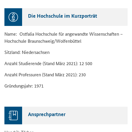
Die Hoch­schu­le im Kurz­por­trät
Name: Ost­fa­lia Hoch­schu­le für an­ge­wand­te Wis­sen­schaf­ten –
Hoch­schu­le Braun­schweig/Wol­fen­büt­tel
Sitz­land: Nie­der­sach­sen
An­zahl Stu­die­ren­de (Stand März 2021): 12 500
An­zahl Pro­fes­su­ren (Stand März 2021): 230
Grün­dungs­jahr: 1971
An­sprech­part­ner