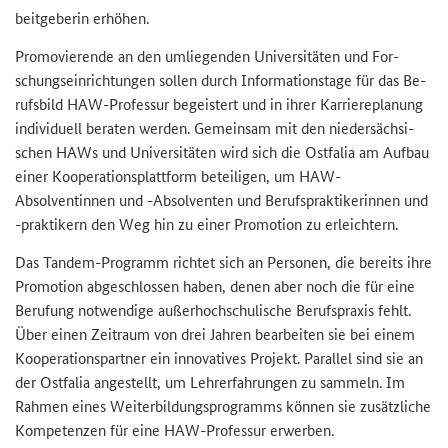
beit­ge­be­rin er­hö­hen.
Pro­mo­vie­ren­de an den um­lie­gen­den Uni­ver­si­tä­ten und For­
schungs­ein­rich­tun­gen sol­len durch In­for­ma­ti­ons­ta­ge für das Be­
rufs­bild HAW-​Professur be­geis­tert und in ihrer Kar­rie­re­pla­nung
in­di­vi­du­ell be­ra­ten wer­den. Ge­mein­sam mit den nie­der­säch­si­
schen HAWs und Uni­ver­si­tä­ten wird sich die Ost­fa­lia am Auf­bau
einer Ko­ope­ra­ti­ons­platt­form be­tei­li­gen, um HAW-​
Absolventinnen und -​Absolventen und Be­rufs­prak­ti­ke­rin­nen und
-​praktikern den Weg hin zu einer Pro­mo­ti­on zu er­leich­tern.
Das Tandem-​Programm rich­tet sich an Per­so­nen, die be­reits ihre
Pro­mo­ti­on ab­ge­schlos­sen haben, denen aber noch die für eine
Be­ru­fung not­wen­di­ge au­ßer­hoch­schu­li­sche Be­rufs­pra­xis fehlt.
Über einen Zeit­raum von drei Jah­ren be­ar­bei­ten sie bei einem
Ko­ope­ra­ti­ons­part­ner ein in­no­va­ti­ves Pro­jekt. Par­al­lel sind sie an
der Ost­fa­lia an­ge­stellt, um Leh­rer­fah­run­gen zu sam­meln. Im
Rah­men eines Wei­ter­bil­dungs­pro­gramms kön­nen sie zu­sätz­li­che
Kom­pe­ten­zen für eine HAW-​Professur er­wer­ben.