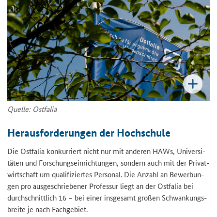
Quel­le: Ost­fa­lia
Her­aus­for­de­run­gen der Hoch­schu­le
Die Ost­fa­lia kon­kur­riert nicht nur mit an­de­ren HAWs, Uni­ver­si­
tä­ten und For­schungs­ein­rich­tun­gen, son­dern auch mit der Pri­vat­
wirt­schaft um qua­li­fi­zier­tes Per­so­nal. Die An­zahl an Be­wer­bun­
gen pro aus­ge­schrie­be­ner Pro­fes­sur liegt an der Ost­fa­lia bei
durch­schnitt­lich 16 – bei einer ins­ge­samt gro­ßen Schwan­kungs­
brei­te je nach Fach­ge­biet.