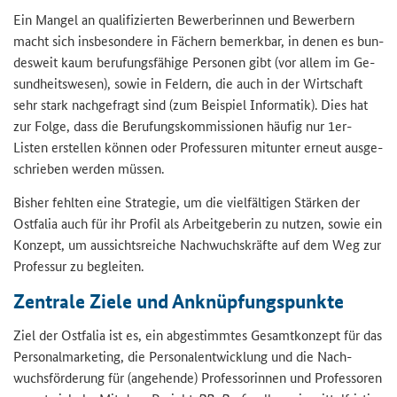
Ein Man­gel an qua­li­fi­zier­ten Be­wer­be­rin­nen und Be­wer­bern
macht sich ins­be­son­de­re in Fä­chern be­merk­bar, in denen es bun­
des­weit kaum be­ru­fungs­fä­hi­ge Per­so­nen gibt (vor allem im Ge­
sund­heits­we­sen), sowie in Fel­dern, die auch in der Wirt­schaft
sehr stark nach­ge­fragt sind (zum Bei­spiel In­for­ma­tik). Dies hat
zur Folge, dass die Be­ru­fungs­kom­mis­sio­nen häu­fig nur 1er-​
Listen er­stel­len kön­nen oder Pro­fes­su­ren mit­un­ter er­neut aus­ge­
schrie­ben wer­den müs­sen.
Bis­her fehl­ten eine Stra­te­gie, um die viel­fäl­ti­gen Stär­ken der
Ost­fa­lia auch für ihr Pro­fil als Ar­beit­ge­be­rin zu nut­zen, sowie ein
Kon­zept, um aus­sichts­rei­che Nach­wuchs­kräf­te auf dem Weg zur
Pro­fes­sur zu be­glei­ten.
Zen­tra­le Ziele und An­knüp­fungs­punk­te
Ziel der Ost­fa­lia ist es, ein ab­ge­stimm­tes Ge­samt­kon­zept für das
Per­so­nal­mar­ke­ting, die Per­so­nal­ent­wick­lung und die Nach­
wuchs­för­de­rung für (an­ge­hen­de) Pro­fes­so­rin­nen und Pro­fes­so­ren