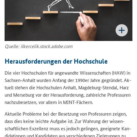
Quel­le: il­ker­ce­lik.stock.adobe.com
Her­aus­for­de­run­gen der Hoch­schu­le
Die vier Hoch­schu­len für an­ge­wand­te Wis­sen­schaf­ten (HAW) in
Sachsen-​Anhalt wur­den An­fang der 1990er Jahre ge­grün­det. Ak­
tu­ell ste­hen die Hoch­schu­len An­halt, Magdeburg-​Stendal, Harz
und Mer­se­burg vor der Her­aus­for­de­rung, zahl­rei­che Pro­fes­su­ren
nach­zu­be­set­zen, vor allem in MINT-​Fächern.
Ak­tu­el­le Pro­ble­me bei der Be­set­zung von Pro­fes­su­ren zei­gen,
dass dies keine leich­te Auf­ga­be ist. Zur Wah­rung der wis­sen­
schaft­li­chen Ex­zel­lenz muss es je­doch ge­lin­gen, ge­eig­ne­te Kan­
di­da­tin­nen und Kan­di­da­ten aus ver­schie­de­nen Ziel­grup­pen zu