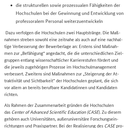
die struk­tu­rel­len sowie pro­zes­sua­len Fä­hig­kei­ten der
Hoch­schu­len bei der Ge­win­nung und Ent­wick­lung von
pro­fes­so­ra­lem Per­so­nal wei­ter­zu­ent­wi­ckeln
Dazu ver­fol­gen die Hoch­schu­len zwei Haupt­strän­ge. Die Maß­
nah­men stre­ben so­wohl eine zeit­na­he als auch auf eine nach­hal­
ti­ge Ver­bes­se­rung der Be­wer­ber­la­ge an: Ers­tens sind Maß­nah­
men zur „Be­fä­hi­gung“ an­ge­dacht, die die un­ter­schied­li­chen Ziel­
grup­pen ent­lang wis­sen­schaft­li­cher Kar­rie­re­stu­fen för­dert und
die je­weils zu­ge­hö­ri­gen Pro­zes­se im Hoch­schul­ma­nage­ment
ver­bes­sert. Zwei­tens sind Maß­nah­men zur „Stei­ge­rung der At­
trak­ti­vi­tät und Sicht­bar­keit” der Hoch­schu­len ge­plant, die sich
vor allem an be­reits be­ruf­ba­re Kan­di­da­tin­nen und Kan­di­da­ten
rich­ten.
Als Rah­men der Zu­sam­men­ar­beit grün­den die Hoch­schu­len
das
Cen­ter of Ad­van­ced Sci­en­ti­fic Edu­ca­ti­on (CASE
). Zu die­sem
ge­hö­ren auch Uni­ver­si­tä­ten, au­ßer­uni­ver­si­tä­re For­schungs­ein­
rich­tun­gen und Pra­xis­part­ner. Bei der Rea­li­sie­rung des
CA
SE
pro­