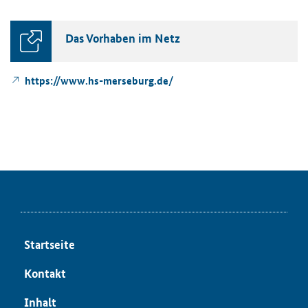
Das Vor­ha­ben im Netz
https://www.hs-​merseburg.de/
Start­sei­te
Kon­takt
In­halt