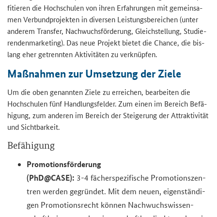
fi­tie­ren die Hoch­schu­len von ihren Er­fah­run­gen mit ge­mein­sa­
men Ver­bund­pro­jek­ten in di­ver­sen Leis­tungs­be­rei­chen (unter
an­de­rem Trans­fer, Nach­wuchs­för­de­rung, Gleich­stel­lung, Stu­die­
ren­den­mar­ke­ting). Das neue Pro­jekt bie­tet die Chan­ce, die bis­
lang eher ge­trenn­ten Ak­ti­vi­tä­ten zu ver­knüp­fen.
Maß­nah­men zur Um­set­zung der Ziele
Um die oben ge­nann­ten Ziele zu er­rei­chen, be­ar­bei­ten die
Hoch­schu­len fünf Hand­lungs­fel­der. Zum einen im Be­reich Be­fä­
hi­gung, zum an­de­ren im Be­reich der Stei­ge­rung der At­trak­ti­vi­tät
und Sicht­bar­keit.
Be­fä­hi­gung
Pro­mo­ti­ons­för­de­rung
(PhD@CASE):
3-4 fä­cher­spe­zi­fi­sche Pro­mo­ti­ons­zen­
tren wer­den ge­grün­det. Mit dem neuen, ei­gen­stän­di­
gen Pro­mo­ti­ons­recht kön­nen Nach­wuchs­wis­sen­