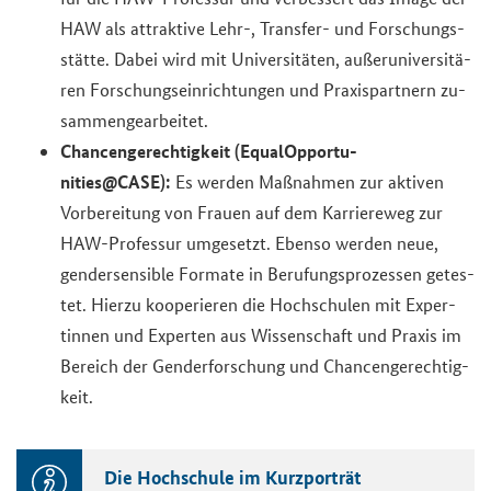
HAW als at­trak­ti­ve Lehr-, Transfer-​ und For­schungs­
stät­te. Dabei wird mit Uni­ver­si­tä­ten, au­ßer­uni­ver­si­tä­
ren For­schungs­ein­rich­tun­gen und Pra­xis­part­nern zu­
sam­men­ge­ar­bei­tet.
Chan­cen­ge­rech­tig­keit (Equa­l­Op­por­tu­
nities@CASE):
Es wer­den Maß­nah­men zur ak­ti­ven
Vor­be­rei­tung von Frau­en auf dem Kar­rie­re­weg zur
HAW-​Professur um­ge­setzt. Eben­so wer­den neue,
gen­der­sen­si­ble For­ma­te in Be­ru­fungs­pro­zes­sen ge­tes­
tet. Hier­zu ko­ope­rie­ren die Hoch­schu­len mit Ex­per­
tin­nen und Ex­per­ten aus Wis­sen­schaft und Pra­xis im
Be­reich der Gen­der­for­schung und Chan­cen­ge­rech­tig­
keit.
Die Hoch­schu­le im Kurz­por­trät