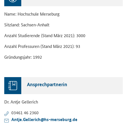
Name: Hoch­schu­le Mer­se­burg
Sitz­land: Sachsen-​Anhalt
An­zahl Stu­die­ren­de (Stand März 2021): 3000
An­zahl Pro­fes­su­ren (Stand März 2021): 93
Grün­dungs­jahr: 1992
An­sprech­part­ne­rin
Dr. Antje Gel­le­rich
03461 46 2360
Antje.Gel­le­rich@hs-​merseburg.de