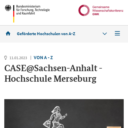
Geförderte Hochschulen von A-Z
VON A - Z
11.01.2023
CASE@Sachsen-​Anhalt -
Hoch­schu­le Mer­se­burg