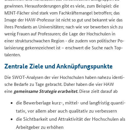
ge­win­nen. Her­aus­for­de­run­gen gibt es viele, zum Bei­spiel: die
MINT-​Fächer sind stark vom Fach­kräf­te­man­gel be­trof­fen; das
Image der HAW-​Professur ist nicht so gut und be­kannt wie das
ihres Pen­dants an Uni­ver­si­tä­ten; nach wie vor be­wer­ben sich zu
wenig Frau­en auf Pro­fes­su­ren; die Lage der Hoch­schu­len in
einer struk­tur­schwa­chen Re­gi­on - die zudem von po­li­ti­scher Po­
la­ri­sie­rung ge­kenn­zeich­net ist – er­schwert die Suche nach Top­
ta­len­ten.
Zen­tra­le Ziele und An­knüp­fungs­punk­te
Die SWOT-​Analysen der vier Hoch­schu­len haben na­he­zu iden­ti­
sche Be­dar­fe zu Tage ge­bracht. Daher haben die vier HAW
eine
ge­mein­sa­me Stra­te­gie er­ar­bei­tet.
Diese zielt dar­auf ab
die Be­wer­ber­la­ge kurz-, mittel-​ und lang­fris­tig quan­ti­
ta­tiv, vor allem aber auch qua­li­ta­tiv zu ver­bes­sern
die Sicht­bar­keit und At­trak­ti­vi­tät der Hoch­schu­len als
Ar­beit­ge­ber zu er­hö­hen