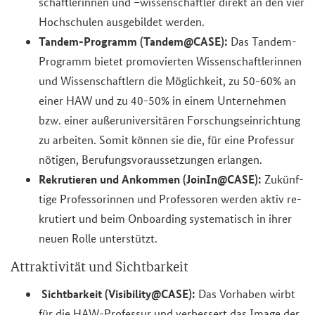
schaft­le­rin­nen und –wis­sen­schaft­ler di­rekt an den vier
Hoch­schu­len aus­ge­bil­det wer­den.
Tandem-​Programm (Tan­dem@CASE):
Das Tandem-​
Programm bie­tet pro­mo­vier­ten Wis­sen­schaft­le­rin­nen
und Wis­sen­schaft­lern die Mög­lich­keit, zu 50-60% an
einer HAW und zu 40-50% in einem Un­ter­neh­men
bzw. einer au­ßer­uni­ver­si­tä­ren For­schungs­ein­rich­tung
zu ar­bei­ten. Somit kön­nen sie die, für eine Pro­fes­sur
nö­ti­gen, Be­ru­fungs­vor­aus­set­zun­gen er­lan­gen.
Re­kru­tie­ren und An­kom­men (Joi­nIn@CASE):
Zu­künf­
ti­ge Pro­fes­so­rin­nen und Pro­fes­so­ren wer­den aktiv re­
kru­tiert und beim On­boar­ding sys­te­ma­tisch in ihrer
neuen Rolle un­ter­stützt.
At­trak­ti­vi­tät und Sicht­bar­keit
Sicht­bar­keit (Vi­si­bi­li­ty@CASE):
Das Vor­ha­ben wirbt
für die HAW-​Professur und ver­bes­sert das Image der